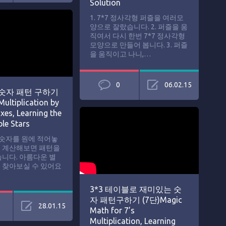
Solution
1. 7*7 정사각형 퍼즐을 여러모
양으로 잘랐습니다. 2. 퍼즐을 움
직여서 다시 한번 7*7 정사각형
모양으로 만들어 봅니다. 3. 퍼즐
을 움직이고 나니,…
0
06.02.15
숫자 패턴 구하기
ultiplication by
xes, Learning the
le Stars
 숫자를 원에 적어놓
 계산해보면 패턴을
습니다. 아름다운 별
 찾아보실 수 있어요
3*3 테이블로 재미있는 숫
자 패턴구하기 (7단)Magic
28.01.15
Math for 7’s
Multiplication, Learning