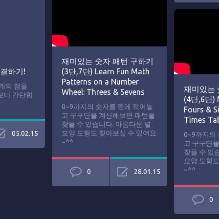
재미있는 숫자 패턴 구하기
연결하기!
(3단,7단) Learn Fun Math
Patterns on a Number
개의 점을
재미있는 
Wheel: Threes & Sevens
보다 간단합
(4단,6단) M
0~9까지의 숫자를 원에 적어놓
Fours & Si
고 구구단을 계산해보면 패턴을
Times Tab
찾을 수 있습니다. 아름다운 별
모양 도형도 찾아보실 수 있어요
05.02.15
0~9까지의
~^^
고 구구단을
찾을 수 있
모양 도형도
~^^
0
28.01.15
0