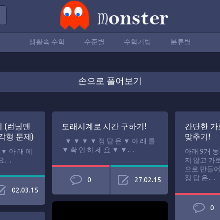
생활속 수학
수준별
수학기법
분류별
손으로 풀어보기
 (런닝맨
모래시계로 시간 구하기!
간단한 가로
각형 문제)
맞추기!
▼ ▼ ▼ ▼ 정 답 은 ▼ 아 래 를
▼ 확 인 하 세 요 ▼ ▼…
 ▼ 아 래 에
아래 9개 
 요…
지 않고 가로
으로 만들어 
정 답 은…
0
27.02.15
02.03.15
0